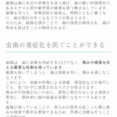
歯髄は歯に水分や栄養分を送り届け、歯の硬い外側部分で
あるエナメル質や象牙質の健康を保つ働きをしています。
歯髄を失うと、栄養供給が途絶え、時間とともに脆くな
り、歯が割れやすくなるリスクが高まります。
そのため、歯髄を残すことで、歯の強度が維持され、歯の
寿命を延ばすことが期待されます。
虫歯の重症化を防ぐことができる
歯髄は、歯に栄養を供給するだけでなく、
痛みや感覚を伝
える重要な役割を持っています
。
歯髄を抜いてしまうと、歯は感覚を失い、痛みを感じなく
なります。
これにより、虫歯や外傷による損傷、感染症などが進行し
ても、気づかずに放置されるリスクが高まります。
痛みや不快感がないために、異常に気付かないまま病状が
悪化し、最終的に歯の抜歯が必要になるケースもありま
す。
歯髄が残っていることで、何らかの異常が起こった際に痛
みや感覚で異常を察知できるため、早期に治療を行うこと