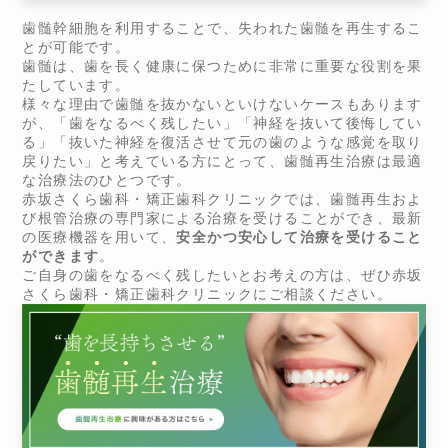
歯髄幹細胞を利用することで、失われた歯髄を再生するこ
とが可能です。
歯髄は、歯を長く健康に保つために非常に重要な役割を果
たしています。
様々な理由で歯髄を抜かないといけないケースもあります
が、「歯をなるべく残したい」「神経を抜いて後悔してい
る」「抜いた神経を復活させて元の歯のような感覚を取り
戻りたい」と考えている方にとって、歯髄再生治療は最適
な治療法のひとつです。
赤坂さくら歯科・矯正歯科クリニックでは、歯髄再生およ
び根管治療の専門家による治療を受けることができ、最新
の医療機器を用いて、
安全かつ安心して治療を受けること
ができます
。
ご自身の歯をなるべく残したいとお考えの方は、ぜひ赤坂
さくら歯科・矯正歯科クリニックにご相談ください。