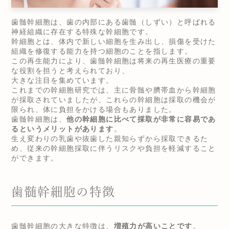
歯髄幹細胞は、歯の内部にある歯髄（しずい）と呼ばれる
神経組織に存在する特殊な幹細胞です。
幹細胞とは、体内で新しい細胞を生み出し、損傷を受けた
組織を修復する能力を持つ細胞のことを指します。
この再生能力により、歯髄幹細胞は将来の再生医療の重要
な役割を担うと考えられており、
大きな注目を集めています。
これまでの幹細胞研究では、主に骨髄や臍帯血から幹細胞
が採取されていましたが、これらの幹細胞は採取の機会が
限られ、体に負担をかける場合もありました。
歯髄幹細胞は、
他の幹細胞に比べて採取が非常に容易であ
るというメリットがあります
。
生え変わりの乳歯や抜歯した親知らずから採取できるた
め、従来の幹細胞採取に伴うリスクや負担を軽減すること
ができます。
歯髄幹細胞の特徴
歯髄幹細胞の大きな特徴は、
増殖力が高いことです
。