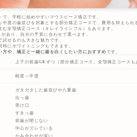
トで、手軽に始めやすいマウスピース矯正です。
ら中度の歯並びを対象とする部分矯正コースで、費用を抑えられ
含む全顎矯正コース（キレイラインフル）もあります。
ースがあり、自分の予算に合わせて選べます。
円で試せるのも大きな魅力です。
同時にホワイトニングもできます。
い方や、矯正と一緒に歯を白くしたい方におすすめ
です。
上下の前歯6本ずつ（部分矯正コース。全顎矯正コースも
軽度～中度
ガタガタした歯並びや八重歯
出っ歯
受け口
すきっ歯
前歯が閉じない
中心がズレている
かみ合わせが深い