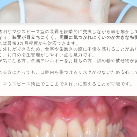
透明なマウスピース型の装置を段階的に交換しながら歯を動かし
なり、
装置が目立ちにくく、周囲に気づかれにくいのが大きな特
れば最短3カ月程度から対応できます。
り外しができるため、食事や歯磨きの際に不便を感じることがあ
く、お口の衛生管理がしやすい点も魅力です。
が気になる方、金属アレルギーをお持ちの方、詰め物や被せ物が
れる方にとっても、口腔内を傷つけるリスクが少ないため安心し
、マウスピース矯正でここまできれいに整えることが可能です。