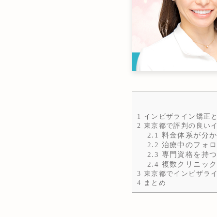
1
インビザライン矯正
2
東京都で評判の良いイ
2.1
料金体系が分か
2.2
治療中のフォロ
2.3
専門資格を持つ
2.4
複数クリニック
3
東京都でインビザライ
4
まとめ