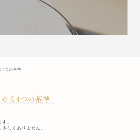
る4つの基準
める4つの基準
ます
。
も少なくありません。