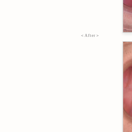
＜After＞