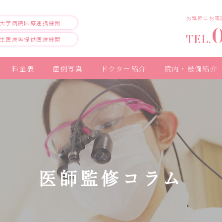
お気軽にお電
大学病院医療連携機関
TEL.
生医療等提供医療機関
料金表
症例写真
ドクター紹介
院内・設備紹介
医師監修コラム